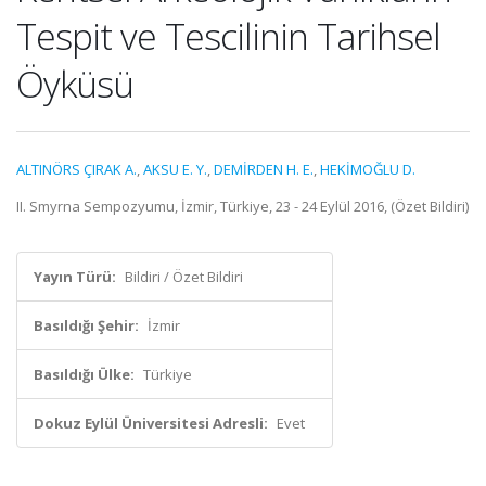
Tespit ve Tescilinin Tarihsel
Öyküsü
ALTINÖRS ÇIRAK A.
,
AKSU E. Y.
,
DEMİRDEN H. E.
,
HEKİMOĞLU D.
II. Smyrna Sempozyumu, İzmir, Türkiye, 23 - 24 Eylül 2016, (Özet Bildiri)
Yayın Türü:
Bildiri / Özet Bildiri
Basıldığı Şehir:
İzmir
Basıldığı Ülke:
Türkiye
Dokuz Eylül Üniversitesi Adresli:
Evet