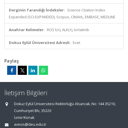
Derginin Tarandığı İndeksler:
Science Citation Index
Expanded (SCI-EXPANDED), Scopus, CINAHL, EMBASE, MEDLINE
Anahtar Kelimeler:
ROS1(+), ALK(+), lorlatinib
Dokuz Eylül Üniversitesi Adresli:
Evet
Paylaş
İletişim Bilgileri
Dokuz Eylül Üniversitesi Rektörlüğü Alsancak, No: 144 35210,
Cumhuriyet Blv, 35220
İzmir/Konak
avesis@deu.edu.tr