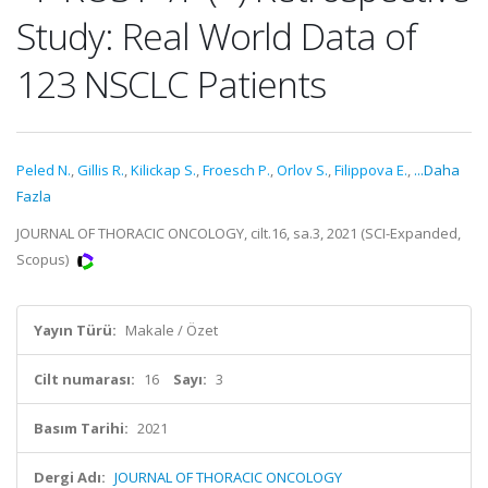
Study: Real World Data of
123 NSCLC Patients
Peled N.
,
Gillis R.
,
Kilickap S.
,
Froesch P.
,
Orlov S.
,
Filippova E.
,
...Daha
Fazla
JOURNAL OF THORACIC ONCOLOGY, cilt.16, sa.3, 2021 (SCI-Expanded,
Scopus)
Yayın Türü:
Makale / Özet
Cilt numarası:
16
Sayı:
3
Basım Tarihi:
2021
Dergi Adı:
JOURNAL OF THORACIC ONCOLOGY