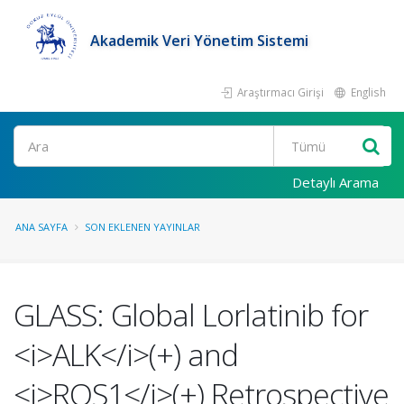
Akademik Veri Yönetim Sistemi
Araştırmacı Girişi
English
Ara
Detaylı Arama
ANA SAYFA
SON EKLENEN YAYINLAR
GLASS: Global Lorlatinib for
<i>ALK</i>(+) and
<i>ROS1</i>(+) Retrospective