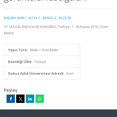
BAŞARA AKIN I.
,
ALTAY C.
,
BENGİ G.
,
SEÇİL M.
37. ULUSAL RADYOLOJİ KONGRESİ, Türkiye, 1 - 06 Kasım 2016, (Özet
Bildiri)
Yayın Türü:
Bildiri / Özet Bildiri
Basıldığı Ülke:
Türkiye
Dokuz Eylül Üniversitesi Adresli:
Evet
Paylaş