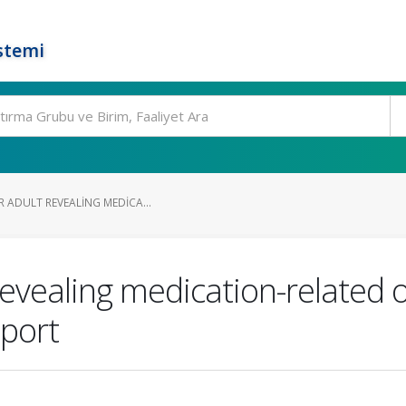
stemi
R ADULT REVEALING MEDICA...
 revealing medication-related 
eport