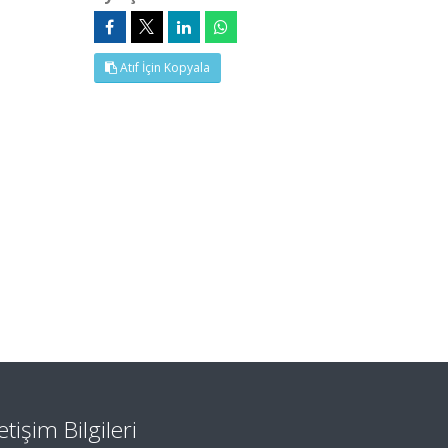
Atıf İçin Kopyala
letişim Bilgileri