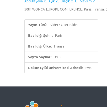
Abdullayeva K.
,
Ayık Z.
,
Eliaçık O. E.
,
Mevsim V.
30th WONCA EUROPE CONFERENCE, Paris, Fransa, 30 H
Yayın Türü:
Bildiri / Özet Bildiri
Basıldığı Şehir:
Paris
Basıldığı Ülke:
Fransa
Sayfa Sayıları:
ss.30
Dokuz Eylül Üniversitesi Adresli:
Evet