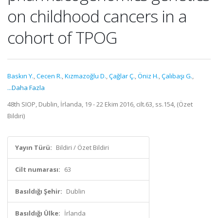
on childhood cancers in a
cohort of TPOG
Baskın Y.
,
Cecen R.
,
Kızmazoğlu D.
,
Çağlar Ç.
,
Öniz H.
,
Çalıbaşı G.
,
...Daha Fazla
48th SIOP, Dublin, İrlanda, 19 - 22 Ekim 2016, cilt.63, ss.154, (Özet
Bildiri)
Yayın Türü:
Bildiri / Özet Bildiri
Cilt numarası:
63
Basıldığı Şehir:
Dublin
Basıldığı Ülke:
İrlanda