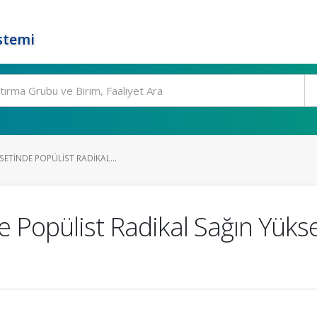
stemi
SETINDE POPÜLIST RADIKAL...
e Popülist Radikal Sağın Yükse