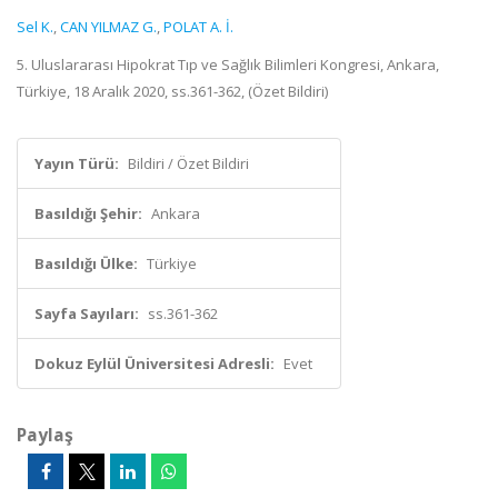
Sel K.
,
CAN YILMAZ G.
,
POLAT A. İ.
5. Uluslararası Hipokrat Tıp ve Sağlık Bilimleri Kongresi, Ankara,
Türkiye, 18 Aralık 2020, ss.361-362, (Özet Bildiri)
Yayın Türü:
Bildiri / Özet Bildiri
Basıldığı Şehir:
Ankara
Basıldığı Ülke:
Türkiye
Sayfa Sayıları:
ss.361-362
Dokuz Eylül Üniversitesi Adresli:
Evet
Paylaş