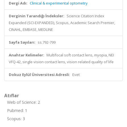
Dergi Adı:
Clinical & experimental optometry
Derginin Tarandığı İndeksler:
Science Citation Index
Expanded (SCI-EXPANDED), Scopus, Academic Search Premier,
CINAHL, EMBASE, MEDLINE
Sayfa Sayıları:
ss.792-799
Anahtar Kelimeler:
Multifocal soft contact lens, myopia, NEI
VFQ-42, single vision contact lens, vision related quality of life
Dokuz Eylül Üniversitesi Adresli:
Evet
Atıflar
Web of Science: 2
Pubmed: 1
Scopus: 3