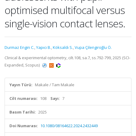
optimised multifocal versus
single-vision contact lenses.
Durmaz Engin C.
,
Yapıcı B.
,
Köksaldı S.
,
Vupa Çilengiroğlu Ö.
Clinical & experimental optometry, cilt.108, sa.7, ss.792-799, 2025 (SCI-
Expanded, Scopus)
Yayın Türü:
Makale / Tam Makale
Cilt numarası:
108
Sayı:
7
Basım Tarihi:
2025
Doi Numarası:
10.1080/08164622.2024.2432449