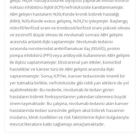
gelişti. Hiçbir hastaya böbrek biyopsisi yapılarak immün kontrol
noktası inhibitörü ilişkili (ICPI) nefrotoksisite kanıtlanmamıştır.
ABH gelişen hastaların %30,4’ünde kronik böbrek hastalığı
(KBH), %30,4’ünde exitus gelişmiş, %39,2’si iyileşmiştir. Başlangıç
nötrofil/lenfosit oranı ve trombosit/lenfosit oranı yüksek olması
ve eozinofil düşük olması ile nivolumab sonrası ABH gelişimi
arasında anlamlı ilişki saptanmıştır. Nivolumab tedavisi
sırasında nonsteroidal antiinflamatuar ilaç (NSAİD), proton
pompa inhibitörü (PPİ) veya antibiyotik kullanımının ABH gelişimi
ile ilişkisi saptanmamıştır. Ekstrarenal yan etkiler, komorbid
hastalıklar ve kanser türü ile ABH gelişimi arasında ilişki
saptanmamıştır. Sonuç ICPI'ler, kanser tedavisinde önemli bir
yer tutmakla birlikte, nefrotoksisite gibi ciddi yan etkilere de yol
açabilmektedir. Bu nedenle, nivolumab ile tedavi gören
hastaların böbrek fonksiyonlarının yakından izlenmesi büyük
önem taşımaktadır. Bu çalışma, nivolumab tedavisi alan kanser
hastalarında tedavi sürecinde gelişen akut böbrek hasarının
insidansı, klinik özellikleri ve risk faktörlerine ilişkin bulgularıyla
mevcut literatüre katkı sağlamayı amaçlamaktadır.