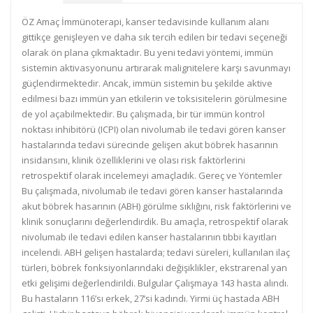
ÖZ Amaç İmmünoterapi, kanser tedavisinde kullanım alanı
gittikçe genişleyen ve daha sık tercih edilen bir tedavi seçeneği
olarak ön plana çıkmaktadır. Bu yeni tedavi yöntemi, immün
sistemin aktivasyonunu artırarak malignitelere karşı savunmayı
güçlendirmektedir. Ancak, immün sistemin bu şekilde aktive
edilmesi bazı immün yan etkilerin ve toksisitelerin görülmesine
de yol açabilmektedir. Bu çalışmada, bir tür immün kontrol
noktası inhibitörü (ICPI) olan nivolumab ile tedavi gören kanser
hastalarında tedavi sürecinde gelişen akut böbrek hasarının
insidansını, klinik özelliklerini ve olası risk faktörlerini
retrospektif olarak incelemeyi amaçladık. Gereç ve Yöntemler
Bu çalışmada, nivolumab ile tedavi gören kanser hastalarında
akut böbrek hasarının (ABH) görülme sıklığını, risk faktörlerini ve
klinik sonuçlarını değerlendirdik. Bu amaçla, retrospektif olarak
nivolumab ile tedavi edilen kanser hastalarının tıbbi kayıtları
incelendi. ABH gelişen hastalarda; tedavi süreleri, kullanılan ilaç
türleri, böbrek fonksiyonlarındaki değişiklikler, ekstrarenal yan
etki gelişimi değerlendirildi. Bulgular Çalışmaya 143 hasta alındı.
Bu hastaların 116’sı erkek, 27’si kadındı. Yirmi üç hastada ABH