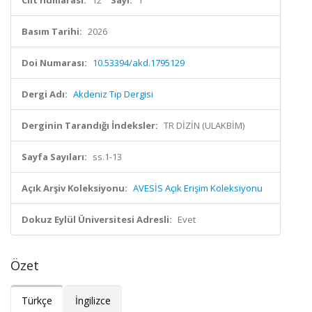
Cilt numarası:
12
Sayı:
1
Basım Tarihi:
2026
Doi Numarası:
10.53394/akd.1795129
Dergi Adı:
Akdeniz Tıp Dergisi
Derginin Tarandığı İndeksler:
TR DİZİN (ULAKBİM)
Sayfa Sayıları:
ss.1-13
Açık Arşiv Koleksiyonu:
AVESİS Açık Erişim Koleksiyonu
Dokuz Eylül Üniversitesi Adresli:
Evet
Özet
Türkçe
İngilizce