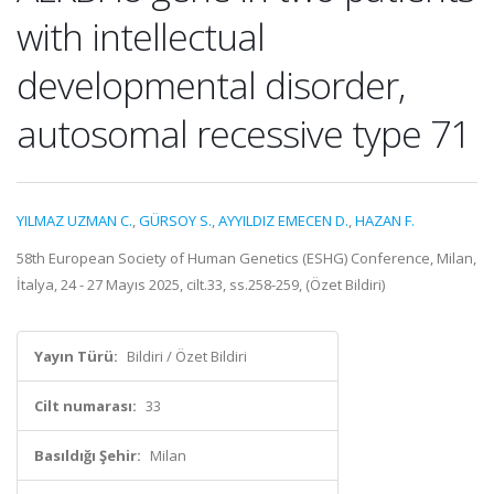
with intellectual
developmental disorder,
autosomal recessive type 71
YILMAZ UZMAN C.
,
GÜRSOY S.
,
AYYILDIZ EMECEN D.
,
HAZAN F.
58th European Society of Human Genetics (ESHG) Conference, Milan,
İtalya, 24 - 27 Mayıs 2025, cilt.33, ss.258-259, (Özet Bildiri)
Yayın Türü:
Bildiri / Özet Bildiri
Cilt numarası:
33
Basıldığı Şehir:
Milan