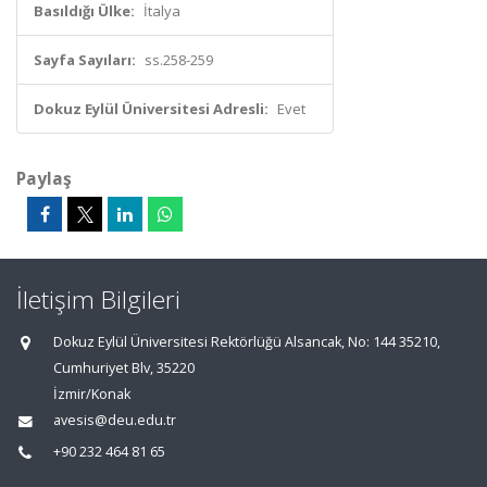
Basıldığı Ülke:
İtalya
Sayfa Sayıları:
ss.258-259
Dokuz Eylül Üniversitesi Adresli:
Evet
Paylaş
İletişim Bilgileri
Dokuz Eylül Üniversitesi Rektörlüğü Alsancak, No: 144 35210,
Cumhuriyet Blv, 35220
İzmir/Konak
avesis@deu.edu.tr
+90 232 464 81 65