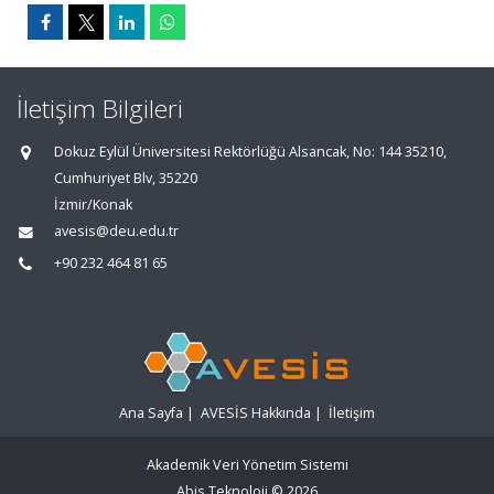
İletişim Bilgileri
Dokuz Eylül Üniversitesi Rektörlüğü Alsancak, No: 144 35210,
Cumhuriyet Blv, 35220
İzmir/Konak
avesis@deu.edu.tr
+90 232 464 81 65
Ana Sayfa
|
AVESİS Hakkında
|
İletişim
Akademik Veri Yönetim Sistemi
Abis Teknoloji
© 2026