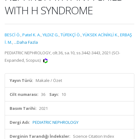
WITH H SYNDROME
BESCİ Ö.
,
Patel K. A.
,
YILDIZ G.
,
TÜFEKÇİ Ö.
,
YÜKSEK ACİNİKLİ K.
,
ERBAŞ
İ. M.
,
...Daha Fazla
PEDIATRIC NEPHROLOGY, cilt.36, sa.10, ss.3442-3443, 2021 (SCI-
Expanded, Scopus)
Yayın Türü:
Makale / Özet
Cilt numarası:
36
Sayı:
10
Basım Tarihi:
2021
Dergi Adı:
PEDIATRIC NEPHROLOGY
Derginin Tarandığı İndeksler:
Science Citation Index