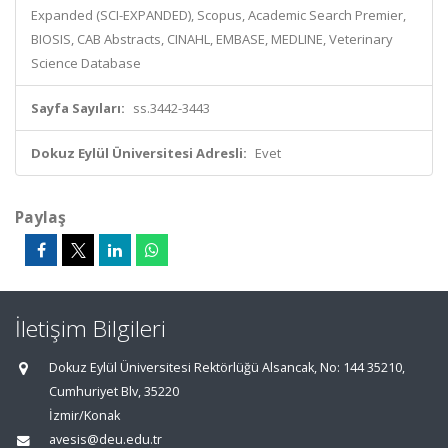
Expanded (SCI-EXPANDED), Scopus, Academic Search Premier,
BIOSIS, CAB Abstracts, CINAHL, EMBASE, MEDLINE, Veterinary
Science Database
Sayfa Sayıları:
ss.3442-3443
Dokuz Eylül Üniversitesi Adresli:
Evet
Paylaş
İletişim Bilgileri
Dokuz Eylül Üniversitesi Rektörlüğü Alsancak, No: 144 35210,
Cumhuriyet Blv, 35220
İzmir/Konak
avesis@deu.edu.tr