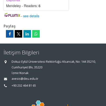
Mendeley - Readers:
6
-
see details
Paylaş
İletişim Bilgileri
Dokuz Eylül Üniversitesi Rektörlüğü Alsancak, No: 144 35210,
Cumhuriyet Blv, 35220
İzmir/Konak
avesis@deu.edu.tr
+90 232 464 81 65