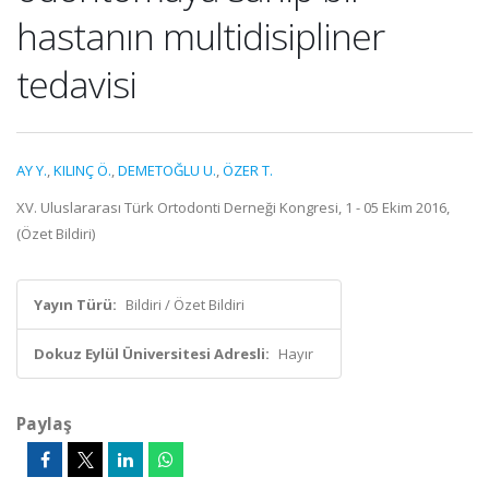
hastanın multidisipliner
tedavisi
AY Y.
,
KILINÇ Ö.
,
DEMETOĞLU U.
,
ÖZER T.
XV. Uluslararası Türk Ortodonti Derneği Kongresi, 1 - 05 Ekim 2016,
(Özet Bildiri)
Yayın Türü:
Bildiri / Özet Bildiri
Dokuz Eylül Üniversitesi Adresli:
Hayır
Paylaş