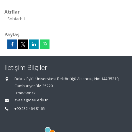
Atıflar
Sobiad: 1
Paylaş
İletişim Bilgileri
Dokuz Eylül Üniversitesi Rektörlüğü Alsancak, No: 144 35210,
Cumhuriyet Blv, 35220
İzmir/Konak
avesis@deu.edu.tr
+90 232 464 81 65