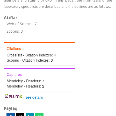
diagnosis and staging of CKD. In this paper, the main tasks of the
laboratory specialists are described and the outlines are as follows.
Atıflar
Web of Science: 7
Scopus: 3
Citations
CrossRef - Citation Indexes:
4
Scopus - Citation Indexes:
3
Captures
Mendeley - Readers:
7
Mendeley - Readers:
2
-
see details
Paylaş