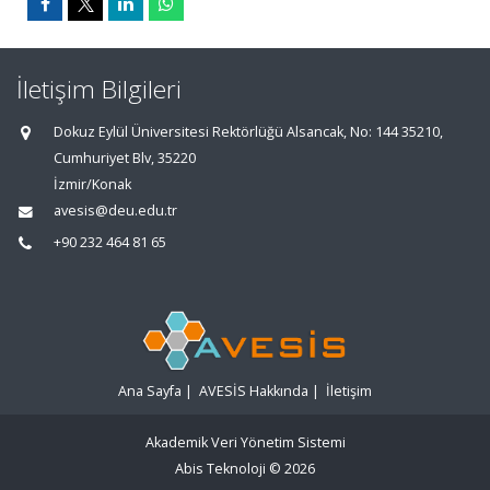
İletişim Bilgileri
Dokuz Eylül Üniversitesi Rektörlüğü Alsancak, No: 144 35210,
Cumhuriyet Blv, 35220
İzmir/Konak
avesis@deu.edu.tr
+90 232 464 81 65
Ana Sayfa
|
AVESİS Hakkında
|
İletişim
Akademik Veri Yönetim Sistemi
Abis Teknoloji
© 2026