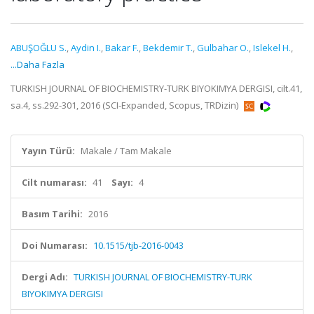
ABUŞOĞLU S.
,
Aydin I.
,
Bakar F.
,
Bekdemir T.
,
Gulbahar O.
,
Islekel H.
,
...Daha Fazla
TURKISH JOURNAL OF BIOCHEMISTRY-TURK BIYOKIMYA DERGISI, cilt.41,
sa.4, ss.292-301, 2016 (SCI-Expanded, Scopus, TRDizin)
Yayın Türü:
Makale / Tam Makale
Cilt numarası:
41
Sayı:
4
Basım Tarihi:
2016
Doi Numarası:
10.1515/tjb-2016-0043
Dergi Adı:
TURKISH JOURNAL OF BIOCHEMISTRY-TURK
BIYOKIMYA DERGISI