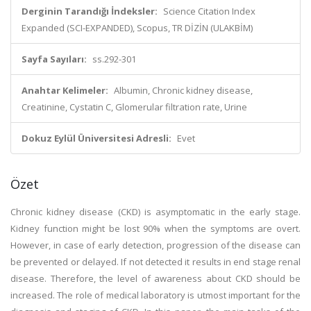
Derginin Tarandığı İndeksler:
Science Citation Index
Expanded (SCI-EXPANDED), Scopus, TR DİZİN (ULAKBİM)
Sayfa Sayıları:
ss.292-301
Anahtar Kelimeler:
Albumin, Chronic kidney disease,
Creatinine, Cystatin C, Glomerular filtration rate, Urine
Dokuz Eylül Üniversitesi Adresli:
Evet
Özet
Chronic kidney disease (CKD) is asymptomatic in the early stage.
Kidney function might be lost 90% when the symptoms are overt.
However, in case of early detection, progression of the disease can
be prevented or delayed. If not detected it results in end stage renal
disease. Therefore, the level of awareness about CKD should be
increased. The role of medical laboratory is utmost important for the