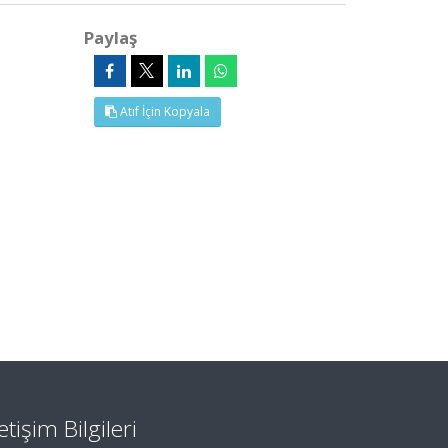
Paylaş
Atıf İçin Kopyala
letişim Bilgileri