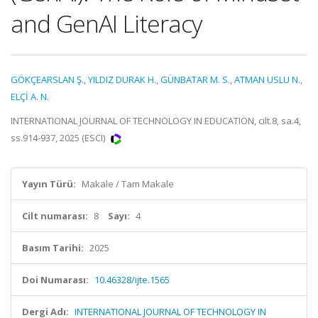
and GenAI Literacy
GÖKÇEARSLAN Ş.
,
YILDIZ DURAK H.
,
GÜNBATAR M. S.
,
ATMAN USLU N.
,
ELÇİ A. N.
INTERNATIONAL JOURNAL OF TECHNOLOGY IN EDUCATION, cilt.8, sa.4,
ss.914-937, 2025 (ESCI)
Yayın Türü:
Makale / Tam Makale
Cilt numarası:
8
Sayı:
4
Basım Tarihi:
2025
Doi Numarası:
10.46328/ijte.1565
Dergi Adı:
INTERNATIONAL JOURNAL OF TECHNOLOGY IN