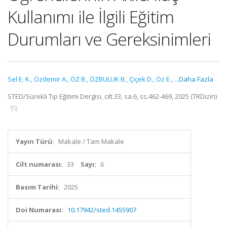
Kullanımı ile İlgili Eğitim
Durumları ve Gereksinimleri
Sel E. K.
,
Özdemir A.
,
ÖZ B.
,
ÖZBULUK B.
,
Çiçek D.
,
Öz E.
,
...Daha Fazla
STED/Sürekli Tıp Eğitimi Dergisi, cilt.33, sa.6, ss.462-469, 2025 (TRDizin)
Yayın Türü:
Makale / Tam Makale
Cilt numarası:
33
Sayı:
6
Basım Tarihi:
2025
Doi Numarası:
10.17942/sted.1455907