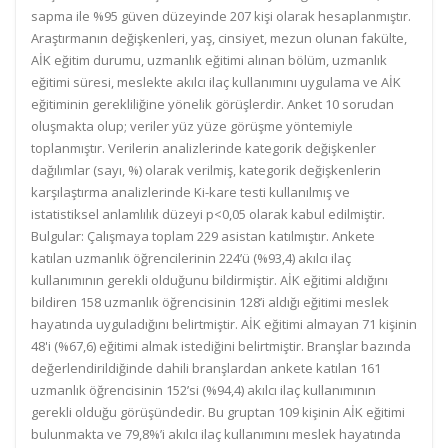
sapma ile %95 güven düzeyinde 207 kişi olarak hesaplanmıştır.
Araştırmanın değişkenleri, yaş, cinsiyet, mezun olunan fakülte,
AİK eğitim durumu, uzmanlık eğitimi alınan bölüm, uzmanlık
eğitimi süresi, meslekte akılcı ilaç kullanımını uygulama ve AİK
eğitiminin gerekliliğine yönelik görüşlerdir. Anket 10 sorudan
oluşmakta olup; veriler yüz yüze görüşme yöntemiyle
toplanmıştır. Verilerin analizlerinde kategorik değişkenler
dağılımlar (sayı, %) olarak verilmiş, kategorik değişkenlerin
karşılaştırma analizlerinde Ki-kare testi kullanılmış ve
istatistiksel anlamlılık düzeyi p<0,05 olarak kabul edilmiştir.
Bulgular: Çalışmaya toplam 229 asistan katılmıştır. Ankete
katılan uzmanlık öğrencilerinin 224’ü (%93,4) akılcı ilaç
kullanımının gerekli olduğunu bildirmiştir. AİK eğitimi aldığını
bildiren 158 uzmanlık öğrencisinin 128’i aldığı eğitimi meslek
hayatında uyguladığını belirtmiştir. AİK eğitimi almayan 71 kişinin
48'i (%67,6) eğitimi almak istediğini belirtmiştir. Branşlar bazında
değerlendirildiğinde dahili branşlardan ankete katılan 161
uzmanlık öğrencisinin 152’si (%94,4) akılcı ilaç kullanımının
gerekli olduğu görüşündedir. Bu gruptan 109 kişinin AİK eğitimi
bulunmakta ve 79,8%’i akılcı ilaç kullanımını meslek hayatında