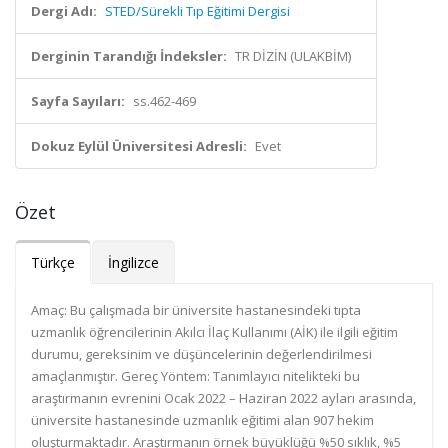
Dergi Adı:
STED/Sürekli Tıp Eğitimi Dergisi
Derginin Tarandığı İndeksler:
TR DİZİN (ULAKBİM)
Sayfa Sayıları:
ss.462-469
Dokuz Eylül Üniversitesi Adresli:
Evet
Özet
Türkçe
İngilizce
Amaç: Bu çalışmada bir üniversite hastanesindeki tıpta
uzmanlık öğrencilerinin Akılcı İlaç Kullanımı (AİK) ile ilgili eğitim
durumu, gereksinim ve düşüncelerinin değerlendirilmesi
amaçlanmıştır. Gereç Yöntem: Tanımlayıcı nitelikteki bu
araştırmanın evrenini Ocak 2022 – Haziran 2022 ayları arasında,
üniversite hastanesinde uzmanlık eğitimi alan 907 hekim
oluşturmaktadır. Araştırmanın örnek büyüklüğü %50 sıklık, %5