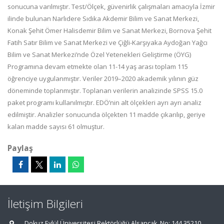
sonucuna varılmıştır. Test/Ölçek, güvenirlik çalışmaları amacıyla İzmir
ilinde bulunan Narlıdere Sıdıka Akdemir Bilim ve Sanat Merkezi,
Konak Şehit Ömer Halisdemir Bilim ve Sanat Merkezi, Bornova Şehit
Fatih Satır Bilim ve Sanat Merkezi ve Çiğli-Karşıyaka Aydoğan Yağcı
Bilim ve Sanat Merkezi’nde Özel Yetenekleri Geliştirme (ÖYG)
Programına devam etmekte olan 11-14 yaş arası toplam 115
öğrenciye uygulanmıştır. Veriler 2019–2020 akademik yılının güz
döneminde toplanmıştır. Toplanan verilerin analizinde SPSS 15.0
paket programı kullanılmıştır. EDÖ’nin alt ölçekleri ayrı ayrı analiz
edilmiştir. Analizler sonucunda ölçekten 11 madde çıkarılıp, geriye
kalan madde sayısı 61 olmuştur.
Paylaş
İletişim Bilgileri
Dokuz Eylül Üniversitesi Rektörlüğü Alsancak, No: 144 35210,