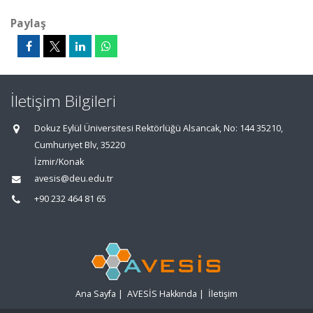
Paylaş
İletişim Bilgileri
Dokuz Eylül Üniversitesi Rektörlüğü Alsancak, No: 144 35210,
Cumhuriyet Blv, 35220
İzmir/Konak
avesis@deu.edu.tr
+90 232 464 81 65
Ana Sayfa
|
AVESİS Hakkında
|
İletişim