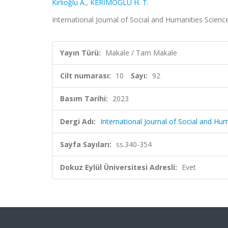
Kırlıoğlu A.
,
KERİMOĞLU H. T.
International Journal of Social and Humanities Science
Yayın Türü:
Makale / Tam Makale
Cilt numarası:
10
Sayı:
92
Basım Tarihi:
2023
Dergi Adı:
International Journal of Social and Hu
Sayfa Sayıları:
ss.340-354
Dokuz Eylül Üniversitesi Adresli:
Evet