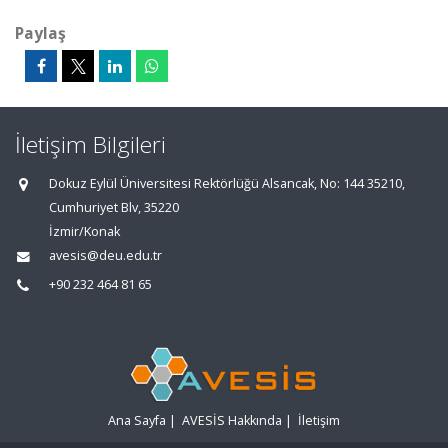
Paylaş
İletişim Bilgileri
Dokuz Eylül Üniversitesi Rektörlüğü Alsancak, No: 144 35210,
Cumhuriyet Blv, 35220
İzmir/Konak
avesis@deu.edu.tr
+90 232 464 81 65
Ana Sayfa
|
AVESİS Hakkında
|
İletişim