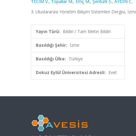
TECİM V.
,
Topallar M.
,
Emç M.
,
Şentürk S.
,
AYDIN C.
3. Uluslararası Yönetim Bilişim Sistemleri Dergisi, İzmi
Yayın Türü:
Bildiri / Tam Metin Bildiri
Basıldığı Şehir:
İzmir
Basıldığı Ülke:
Türkiye
Dokuz Eylül Üniversitesi Adresli:
Evet