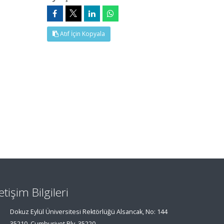
Atıf İçin Kopyala
letişim Bilgileri
Dokuz Eylül Üniversitesi Rektörlüğü Alsancak, No: 144
35210, Cumhuriyet Blv, 35220