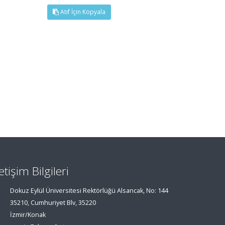
Atıf İçin Kopyala
letişim Bilgileri
Dokuz Eylül Üniversitesi Rektörlüğü Alsancak, No: 144
35210, Cumhuriyet Blv, 35220
İzmir/Konak