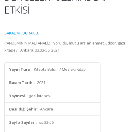
ETKİSİ
SAKAL M.
,
DURAK B.
PANDEMİNİN MALİ ANALİZİ, yoruldu, mutlu arslan ahmet, Editör, gazi
kitapevi, Ankara, ss.33-56, 2021
Yayın Türü:
Kitapta Bölüm / Mesleki Kitap
Basım Tarihi:
2021
Yayınevi:
gazi kitapevi
Basıldığı Şehir:
Ankara
Sayfa Sayıları:
ss.33-56