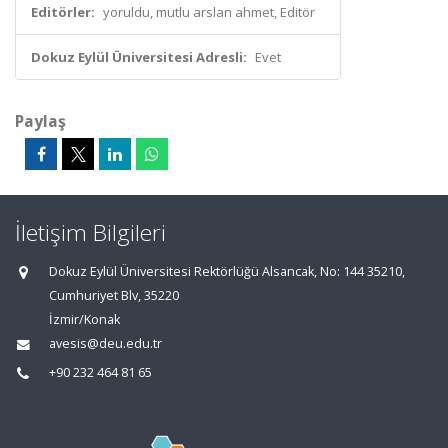
Editörler:
yoruldu, mutlu arslan ahmet, Editör
Dokuz Eylül Üniversitesi Adresli:
Evet
Paylaş
İletişim Bilgileri
Dokuz Eylül Üniversitesi Rektörlüğü Alsancak, No: 144 35210,
Cumhuriyet Blv, 35220
İzmir/Konak
avesis@deu.edu.tr
+90 232 464 81 65