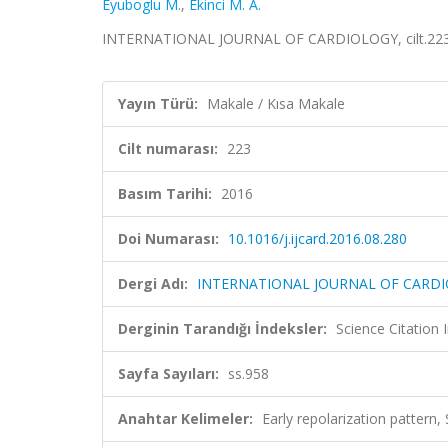
Eyuboglu M.
,
Ekinci M. A.
INTERNATIONAL JOURNAL OF CARDIOLOGY, cilt.223, 
Yayın Türü:
Makale / Kısa Makale
Cilt numarası:
223
Basım Tarihi:
2016
Doi Numarası:
10.1016/j.ijcard.2016.08.280
Dergi Adı:
INTERNATIONAL JOURNAL OF CARD
Derginin Tarandığı İndeksler:
Science Citation
Sayfa Sayıları:
ss.958
Anahtar Kelimeler:
Early repolarization pattern,