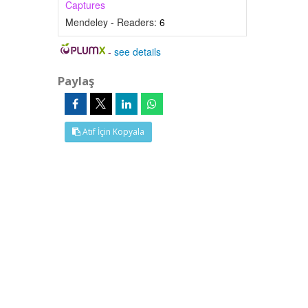
Captures
Mendeley - Readers:
6
-
see details
Paylaş
Atıf İçin Kopyala