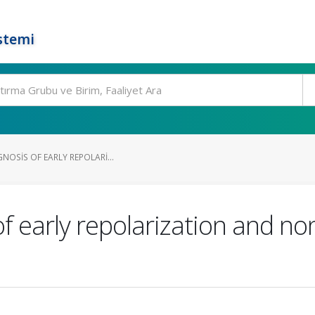
stemi
GNOSIS OF EARLY REPOLARI...
 of early repolarization and n