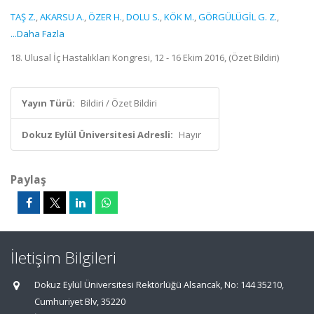
TAŞ Z.
,
AKARSU A.
,
ÖZER H.
,
DOLU S.
,
KÖK M.
,
GÖRGÜLÜGİL G. Z.
,
...Daha Fazla
18. Ulusal İç Hastalıkları Kongresi, 12 - 16 Ekim 2016, (Özet Bildiri)
Yayın Türü:
Bildiri / Özet Bildiri
Dokuz Eylül Üniversitesi Adresli:
Hayır
Paylaş
İletişim Bilgileri
Dokuz Eylül Üniversitesi Rektörlüğü Alsancak, No: 144 35210,
Cumhuriyet Blv, 35220