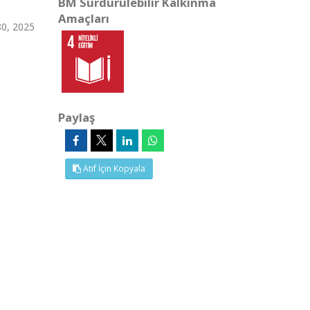
BM Sürdürülebilir Kalkınma
Amaçları
80, 2025
Paylaş
Atıf İçin Kopyala