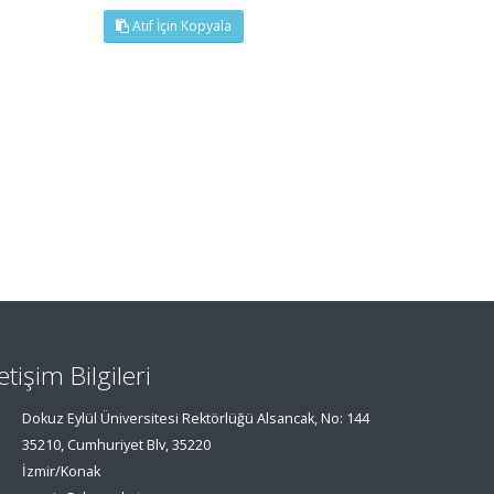
Atıf İçin Kopyala
letişim Bilgileri
Dokuz Eylül Üniversitesi Rektörlüğü Alsancak, No: 144
35210, Cumhuriyet Blv, 35220
İzmir/Konak