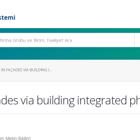
stemi
N FAÇADES VIA BUILDING I...
des via building integrated 
m Metin Bildiri)