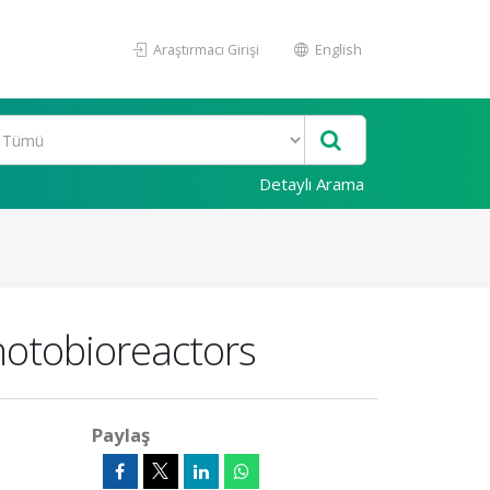
Araştırmacı Girişi
English
Detaylı Arama
photobioreactors
Paylaş