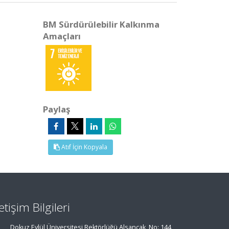
BM Sürdürülebilir Kalkınma
Amaçları
Paylaş
Atıf İçin Kopyala
letişim Bilgileri
Dokuz Eylül Üniversitesi Rektörlüğü Alsancak, No: 144