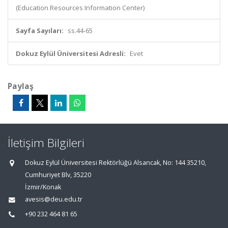
(Education Resources Information Center)
Sayfa Sayıları:
ss.44-65
Dokuz Eylül Üniversitesi Adresli:
Evet
Paylaş
İletişim Bilgileri
Dokuz Eylül Üniversitesi Rektörlüğü Alsancak, No: 144 35210,
Cumhuriyet Blv, 35220
İzmir/Konak
avesis@deu.edu.tr
+90 232 464 81 65