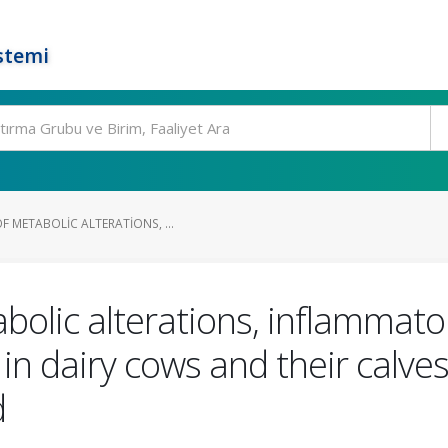
stemi
 METABOLIC ALTERATIONS, ...
bolic alterations, inflammat
 in dairy cows and their calv
d