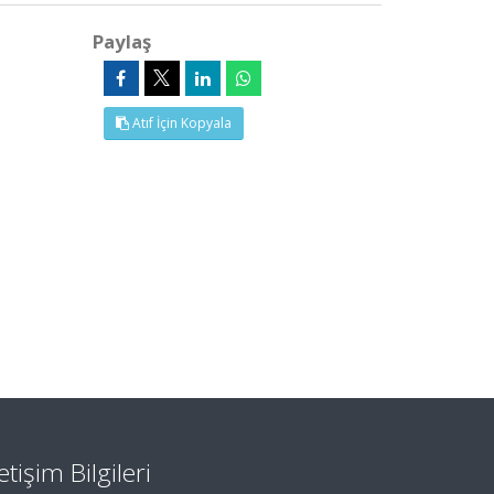
Paylaş
Atıf İçin Kopyala
letişim Bilgileri