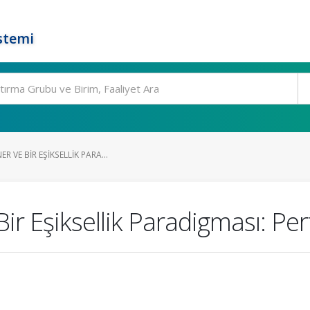
stemi
 VE BIR EŞIKSELLIK PARA...
ir Eşiksellik Paradigması: P