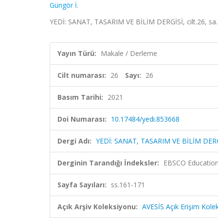
Güngör İ.
YEDİ: SANAT, TASARIM VE BİLİM DERGİSİ, cilt.26, sa.
Yayın Türü:
Makale / Derleme
Cilt numarası:
26
Sayı:
26
Basım Tarihi:
2021
Doi Numarası:
10.17484/yedi.853668
Dergi Adı:
YEDİ: SANAT, TASARIM VE BİLİM DER
Derginin Tarandığı İndeksler:
EBSCO Education
Sayfa Sayıları:
ss.161-171
Açık Arşiv Koleksiyonu:
AVESİS Açık Erişim Kole