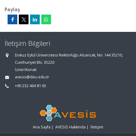
Paylaş
İletişim Bilgileri
Dokuz Eylül Üniversitesi Rektörlüğü Alsancak, No: 144 35210,
Cumhuriyet Blv, 35220
İzmir/Konak
avesis@deu.edu.tr
+90 232 464 81 65
Ana Sayfa
|
AVESİS Hakkında
|
İletişim