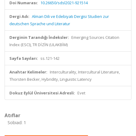
Doi Numarası:
10.26650/sdsl2021-921514
Dergi Adı:
Alman Dili ve Edebiyatı Dergisi Studien zur
deutschen Sprache und Literatur
Derginin Tarandığı İndeksler:
Emerging Sources Citation
Index (ESCI), TR DİZİN (ULAKBİM)
Sayfa Sayıları:
ss.121-142
Anahtar Kelimeler:
Interculturality, Intercultural Literature,
Thorsten Becker, Hybridity, Linguistic Latency
Dokuz Eylül Üniversitesi Adresli:
Evet
Atıflar
Sobiad: 1