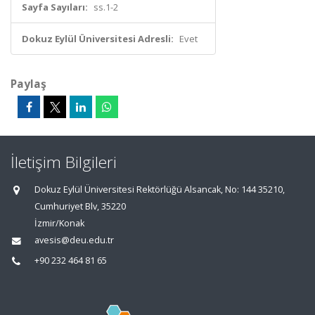
Sayfa Sayıları:
ss.1-2
Dokuz Eylül Üniversitesi Adresli:
Evet
Paylaş
İletişim Bilgileri
Dokuz Eylül Üniversitesi Rektörlüğü Alsancak, No: 144 35210,
Cumhuriyet Blv, 35220
İzmir/Konak
avesis@deu.edu.tr
+90 232 464 81 65