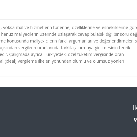
, yoksa mal ve hizmetlerin türlerine, özelliklerine ve esnekliklerine gör
u henüz maliyecilerin üzerinde uzlaşarak cevap bulabil- diği bir soru deği
eme konusunda maliye- cilerin farklı argümanları ve değerlendirmeleri 
ısından vergilerin oranlarında farklılaş- tırmaya gidilmesinin teorik
edir. Çalışmada ayrıca Türkiye’deki özel tüketim vergisinde oran
al (ideal) vergileme ilkeleri yönünden olumlu ve olumsuz yönleri
İ