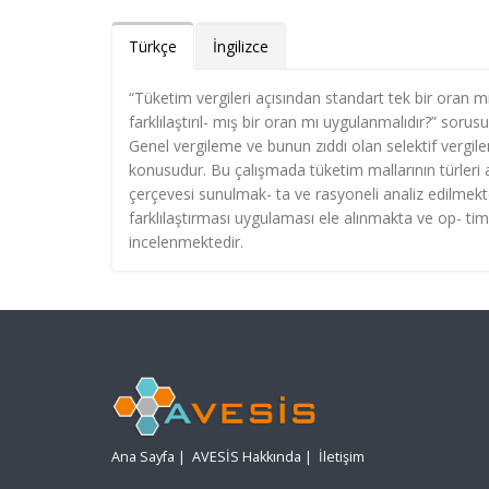
Türkçe
İngilizce
“Tüketim vergileri açısından standart tek bir oran mı
farklılaştırıl- mış bir oran mı uygulanmalıdır?” sorus
Genel vergileme ve bunun zıddı olan selektif vergil
konusudur. Bu çalışmada tüketim mallarının türleri aç
çerçevesi sunulmak- ta ve rasyoneli analiz edilmekt
farklılaştırması uygulaması ele alınmakta ve op- tim
incelenmektedir.
Ana Sayfa
|
AVESİS Hakkında
|
İletişim