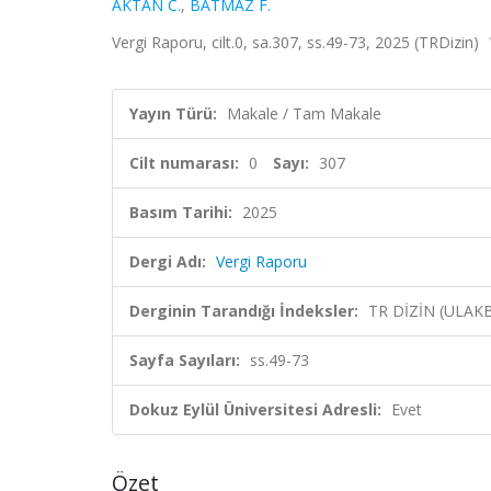
AKTAN C.
,
BATMAZ F.
Vergi Raporu, cilt.0, sa.307, ss.49-73, 2025 (TRDizin)
Yayın Türü:
Makale / Tam Makale
Cilt numarası:
0
Sayı:
307
Basım Tarihi:
2025
Dergi Adı:
Vergi Raporu
Derginin Tarandığı İndeksler:
TR DİZİN (ULAK
Sayfa Sayıları:
ss.49-73
Dokuz Eylül Üniversitesi Adresli:
Evet
Özet