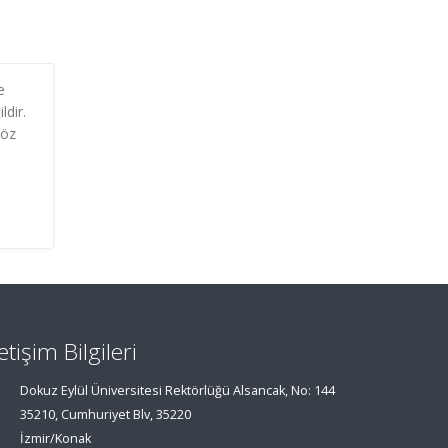
e
ldir.
söz
letişim Bilgileri
Dokuz Eylül Üniversitesi Rektörlüğü Alsancak, No: 144
35210, Cumhuriyet Blv, 35220
İzmir/Konak