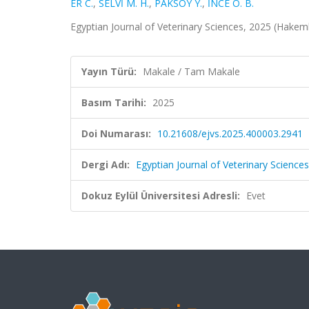
ER C.
,
SELVİ M. H.
,
PAKSOY Y.
,
İNCE Ö. B.
Egyptian Journal of Veterinary Sciences, 2025 (Hakeml
Yayın Türü:
Makale / Tam Makale
Basım Tarihi:
2025
Doi Numarası:
10.21608/ejvs.2025.400003.2941
Dergi Adı:
Egyptian Journal of Veterinary Sciences
Dokuz Eylül Üniversitesi Adresli:
Evet