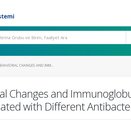
stemi
EHAVIORAL CHANGES AND IMM...
ral Changes and Immunoglobul
eated with Different Antibacte