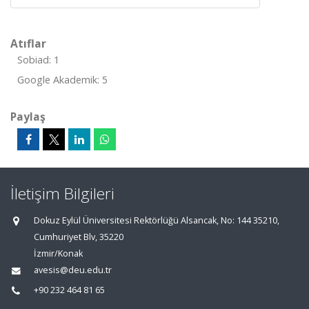
Atıflar
Sobiad: 1
Google Akademik: 5
Paylaş
İletişim Bilgileri
Dokuz Eylül Üniversitesi Rektörlüğü Alsancak, No: 144 35210,
Cumhuriyet Blv, 35220
İzmir/Konak
avesis@deu.edu.tr
+90 232 464 81 65