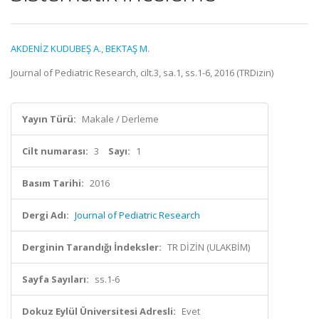
AKDENİZ KUDUBEŞ A.
,
BEKTAŞ M.
Journal of Pediatric Research, cilt.3, sa.1, ss.1-6, 2016 (TRDizin)
Yayın Türü:
Makale / Derleme
Cilt numarası:
3
Sayı:
1
Basım Tarihi:
2016
Dergi Adı:
Journal of Pediatric Research
Derginin Tarandığı İndeksler:
TR DİZİN (ULAKBİM)
Sayfa Sayıları:
ss.1-6
Dokuz Eylül Üniversitesi Adresli:
Evet