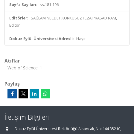
Sayfa Sayıları:
ss.181-196
Editörler:
SAĞLAM NECDET,KORKUSUZ FEZA,PRASAD RAM,
Editör
Dokuz Eylül Üniversitesi Adresli:
Hayır
Atıflar
Web of Science: 1
Paylaş
İletişim Bilgileri
Dokuz Eylül Üniversitesi Rektörlüğü Alsancak, No: 144 35210,