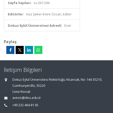
Sayfa Sayıları:
ss.267-294
Editörler:
Aziz Şeker-Emre Özcan, Editör
Dokuz Eylül Üniversitesi Adresli:
Evet
Paylaş
İletişim Bilgileri
Dokuz Eylül Üniversitesi Rektörlüğü Alsancak, No: 144 35210,
Cumhuriyet Blv, 35220
İzmir/Konak
avesis@deu.edu.tr
+90 232 464 81 65