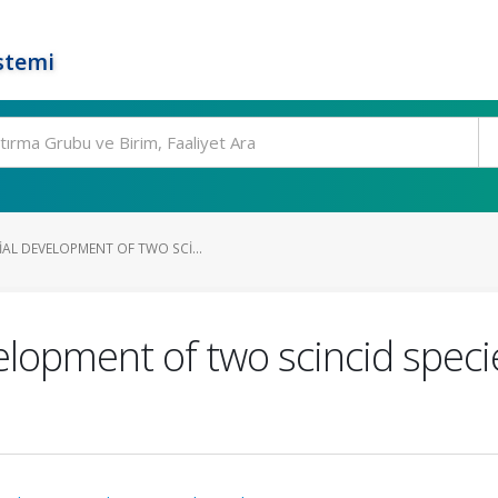
stemi
AL DEVELOPMENT OF TWO SCI...
elopment of two scincid spec