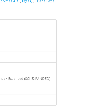
orkmaz A. G.
,
Ilgaz Ç.
,
...Daha Fazla
n Index Expanded (SCI-EXPANDED)