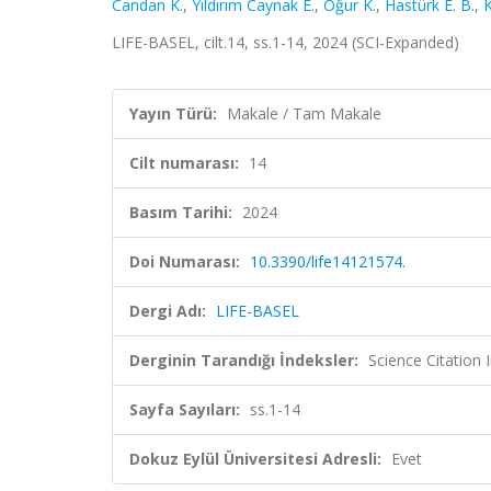
Candan K.
,
Yıldırım Caynak E.
,
Oğur K.
,
Hastürk E. B.
,
K
LIFE-BASEL, cilt.14, ss.1-14, 2024 (SCI-Expanded)
Yayın Türü:
Makale / Tam Makale
Cilt numarası:
14
Basım Tarihi:
2024
Doi Numarası:
10.3390/life14121574.
Dergi Adı:
LIFE-BASEL
Derginin Tarandığı İndeksler:
Science Citatio
Sayfa Sayıları:
ss.1-14
Dokuz Eylül Üniversitesi Adresli:
Evet