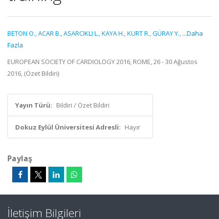
BETON O.
,
ACAR B.
,
ASARCIKLI L.
,
KAYA H.
,
KURT R.
,
GÜRAY Y.
,
...Daha
Fazla
EUROPEAN SOCIETY OF CARDIOLOGY 2016, ROME, 26 - 30 Ağustos
2016, (Özet Bildiri)
Yayın Türü:
Bildiri / Özet Bildiri
Dokuz Eylül Üniversitesi Adresli:
Hayır
Paylaş
İletişim Bilgileri