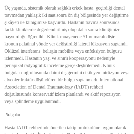
Üç yaşında, sistemik olarak sağlıklı erkek hasta, geçirdiği dental
travmadan yaklaşık iki saat sonra ön diş bölgesinde yer değiştirme
şikâyeti ile kliniğimize başvurdu. Hastanın travma sonrasında
farklı kliniklerde değerlendirilmiş olup daha sonra kliniğimize
başvurduğu öğrenildi. Klinik muayenede 51 numaralı dişte
kronun palatinal yönde yer değiştirdiği lateral lüksasyon saptandı.
Oklüzal interferans, belirgin mobilite veya enfeksiyon bulgusu
izlenmedi. Hastanın yaşı ve sınırlı kooperasyonu nedeniyle
periapikal radyografik inceleme gerçekleştirilemedi. Klinik
bulgular doğrultusunda daimi diş germini etkileyen intrüzyon veya
alveoler fraktür düşündüren bir bulgu saptanmadı. International
Association of Dental Traumatology (IADT) rehberi
doğrultusunda konservatif izlem planlandı ve aktif repozisyon
veya splintleme uygulanmadı.
Bulgular
Hasta IADT rehberinde önerilen takip protokolüne uygun olarak