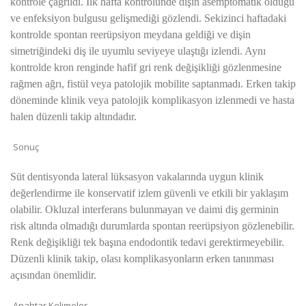
kontrole çağrıldı. İlk hafta kontrolünde dişin asemptomatik olduğu
ve enfeksiyon bulgusu gelişmediği gözlendi. Sekizinci haftadaki
kontrolde spontan reerüpsiyon meydana geldiği ve dişin
simetriğindeki diş ile uyumlu seviyeye ulaştığı izlendi. Aynı
kontrolde kron renginde hafif gri renk değişikliği gözlenmesine
rağmen ağrı, fistül veya patolojik mobilite saptanmadı. Erken takip
döneminde klinik veya patolojik komplikasyon izlenmedi ve hasta
halen düzenli takip altındadır.
Sonuç
Süt dentisyonda lateral lüksasyon vakalarında uygun klinik
değerlendirme ile konservatif izlem güvenli ve etkili bir yaklaşım
olabilir. Okluzal interferans bulunmayan ve daimi diş germinin
risk altında olmadığı durumlarda spontan reerüpsiyon gözlenebilir.
Renk değişikliği tek başına endodontik tedavi gerektirmeyebilir.
Düzenli klinik takip, olası komplikasyonların erken tanınması
açısından önemlidir.
Anahtar Kelimeler