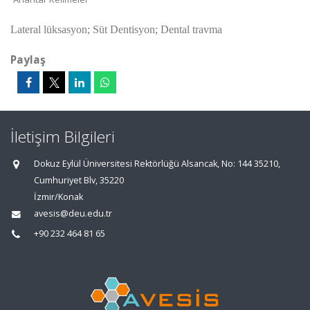
Lateral lüksasyon; Süt Dentisyon; Dental travma
Paylaş
İletişim Bilgileri
Dokuz Eylül Üniversitesi Rektörlüğü Alsancak, No: 144 35210,
Cumhuriyet Blv, 35220
İzmir/Konak
avesis@deu.edu.tr
+90 232 464 81 65