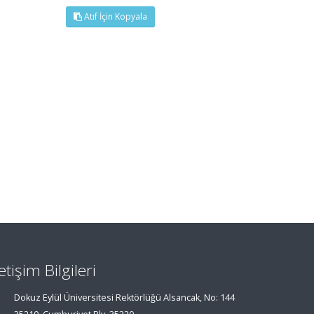
Atıf İçin Kopyala
letişim Bilgileri
Dokuz Eylül Üniversitesi Rektörlüğü Alsancak, No: 144