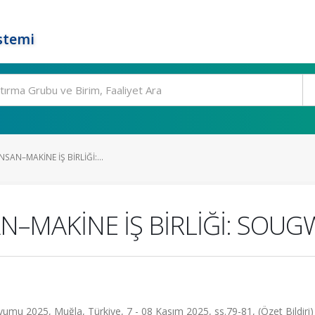
stemi
NSAN–MAKİNE İŞ BİRLİĞİ:...
AN–MAKİNE İŞ BİRLİĞİ: SO
u 2025, Muğla, Türkiye, 7 - 08 Kasım 2025, ss.79-81, (Özet Bildiri)