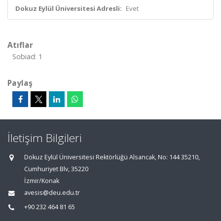
Dokuz Eylül Üniversitesi Adresli:
Evet
Atıflar
Sobiad: 1
Paylaş
İletişim Bilgileri
Dokuz Eylül Üniversitesi Rektörlüğü Alsancak, No: 144 35210,
Cumhuriyet Blv, 35220
İzmir/Konak
avesis@deu.edu.tr
+90 232 464 81 65