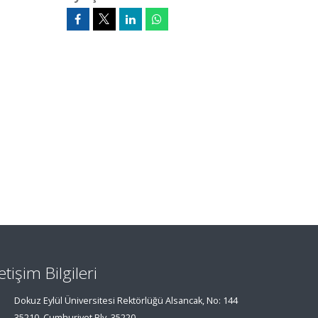
letişim Bilgileri
Dokuz Eylül Üniversitesi Rektörlüğü Alsancak, No: 144
35210, Cumhuriyet Blv, 35220