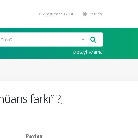
Araştırmacı Girişi
English
Detaylı Arama
nüans farkı” ?,
Paylaş