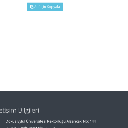
Atıf İçin Kopyala
letişim Bilgileri
Dokuz Eylül Üniversitesi Rektörlüğü Alsancak, No: 144