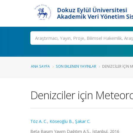
Dokuz Eylül Üniversitesi
Akademik Veri Yönetim Si
Ara
ANA SAYFA
SON EKLENEN YAYINLAR
DENIZCILER IÇIN 
Denizciler için Meteor
Töz A. C.
,
Köseoğlu B.
,
Şakar C.
Beta Basım Yayım Dağıtım A.Ş., İstanbul, 2016