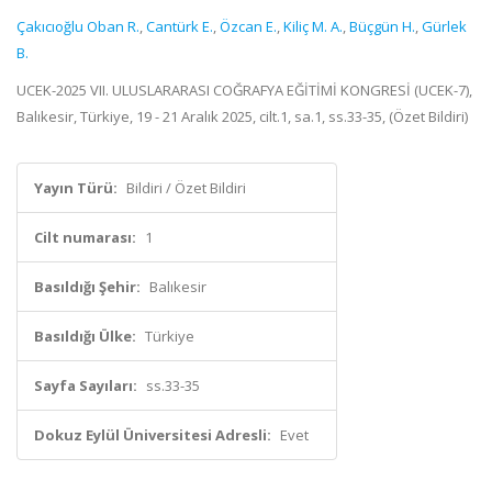
Çakıcıoğlu Oban R.
,
Cantürk E.
,
Özcan E.
,
Kiliç M. A.
,
Büçgün H.
,
Gürlek
B.
UCEK-2025 VII. ULUSLARARASI COĞRAFYA EĞİTİMİ KONGRESİ (UCEK-7),
Balıkesir, Türkiye, 19 - 21 Aralık 2025, cilt.1, sa.1, ss.33-35, (Özet Bildiri)
Yayın Türü:
Bildiri / Özet Bildiri
Cilt numarası:
1
Basıldığı Şehir:
Balıkesir
Basıldığı Ülke:
Türkiye
Sayfa Sayıları:
ss.33-35
Dokuz Eylül Üniversitesi Adresli:
Evet