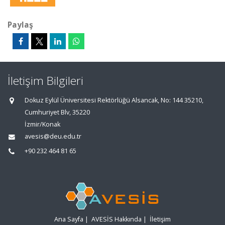
Paylaş
İletişim Bilgileri
Dokuz Eylül Üniversitesi Rektörlüğü Alsancak, No: 144 35210,
Cumhuriyet Blv, 35220
İzmir/Konak
avesis@deu.edu.tr
+90 232 464 81 65
Ana Sayfa
|
AVESİS Hakkında
|
İletişim