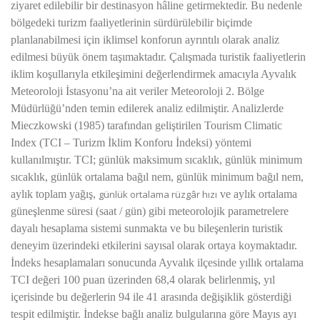
ziyaret edilebilir bir destinasyon hâline getirmektedir. Bu nedenle
bölgedeki turizm faaliyetlerinin sürdürülebilir biçimde
planlanabilmesi için iklimsel konforun ayrıntılı olarak analiz
edilmesi büyük önem taşımaktadır. Çalışmada turistik faaliyetlerin
iklim koşullarıyla etkileşimini değerlendirmek amacıyla Ayvalık
Meteoroloji İstasyonu’na ait veriler Meteoroloji 2. Bölge
Müdürlüğü’nden temin edilerek analiz edilmiştir. Analizlerde
Mieczkowski (1985) tarafından geliştirilen Tourism Climatic
Index (TCI – Turizm İklim Konforu İndeksi) yöntemi
kullanılmıştır. TCI; günlük maksimum sıcaklık, günlük minimum
sıcaklık, günlük ortalama bağıl nem, günlük minimum bağıl nem,
aylık toplam yağış,
günlük ortalama rüzgâr hızı
ve
aylık ortalama
güneşlenme süresi (saat / gün)
gibi meteorolojik parametrelere
dayalı hesaplama sistemi sunmakta ve bu bileşenlerin turistik
deneyim üzerindeki etkilerini sayısal olarak ortaya koymaktadır.
İndeks hesaplamaları sonucunda Ayvalık ilçesinde yıllık ortalama
TCI değeri 100 puan üzerinden 68,4 olarak belirlenmiş, yıl
içerisinde bu değerlerin 94 ile 41 arasında değişiklik gösterdiği
tespit edilmiştir. İndekse bağlı analiz bulgularına göre Mayıs ayı