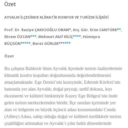
Özet
AYVALIK İLÇESİNDE KLİMATİK KONFOR VE TURİZM İLİŞKİSİ
Prof. Dr. Raziye ÇAKICIOĞLU OBAN
*
, Arş. Gör. Erim CANTÜRK
**
,
Ekrem ÖZCAN
***
, Mehmet Akif KİLİÇ
****
, Hümeyra
BÜÇGÜN
*****
, Berat GÜRLEK
******
Özet
Bu çalışma Balıkesir ilinin Ayvalık ilçesinde turizm faaliyetlerinin
klimatik konfor koşulları doğrultusunda değerlendirilmesini
amaçlamaktadır. Ege Denizi’nin kuzeyinde, Edremit Körfezi’nin
batısında yer alan Ayvalık; doğal peyzajı, tarihî dokusu, kıyı
ekosistemi ve kültürel birikimiyle Kuzey Ege Bölgesi’nin önde
gelen turizm merkezlerinden biridir. İlçe sınırları içerisinde yer
alan ve bölgenin en büyük üçüncü adası konumundaki Cunda
(Alibey) Adası, sahip olduğu doğal ve kültürel özelliklerle turizm
çeşitliliğini artırmakta ve Ayvalık’ı yılın farklı dönemlerinde