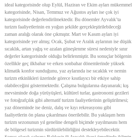
ideal kategorisinde olup Eylül, Haziran ve Ekim ayları mükemmel
kategorisinde, Nisan, Temmuz ve Ağustos ayları ise çok iyi
kategorisinde değerlendirilmektedir. Bu dönemler Ayvalık’ta
turizm faaliyetlerinin en yoğun şekilde gerçekleştirilebileceği
zaman aralığı olarak öne çıkmıştır. Mart ve Kasım ayları iyi
kategorisinde yer almış; Ocak, Şubat ve Aralık aylarının ise düşük
sıcaklık, artan yağış ve azalan güneşlenme süresi nedeniyle sınır
değerler kategorisinde olduğu belirlenmiştir. Bu sonuçlar bölgenin
özellikle geç ilkbahar ve erken sonbahar dönemlerinde yüksek
klimatik konfor sunduğunu, yaz aylarında ise sıcaklık ve nemin
turizm etkinlikleri üzerinde görece kısıtlayıcı bir etkiye sahip
olabileceğini göstermektedir. Çalışma bulgularına dayanarak; kış
mevsiminde doğa yürüyüşleri, kültürel turlar, gastronomi gezileri
ve fotoğrafçılık gibi alternatif turizm faaliyetlerinin geliştirilmesi;
yaz döneminde ise deniz, dalış ve kıyı rekreasyonu gibi
faaliyetlerin ön plana çıkarılması önerilebilir. Bu yaklaşım hem
turizm sezonunun yıl geneline dengeli biçimde yayılmasını hem
de bölgesel turizmin sürdürülebilirliğini destekleyebilecektir.
Sonuç olarak çalışma Balıkesir ili Ayvalık ilçesi örneğinde iklimin